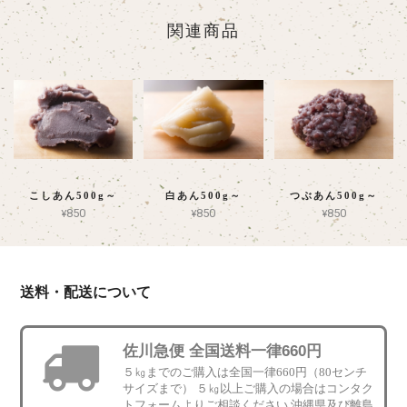
関連商品
こしあん500g～
白あん500g～
つぶあん500g～
¥850
¥850
¥850
送料・配送について
佐川急便 全国送料一律660円
５㎏までのご購入は全国一律660円（80センチ
サイズまで） ５㎏以上ご購入の場合はコンタク
トフォームよりご相談ください 沖縄県及び離島